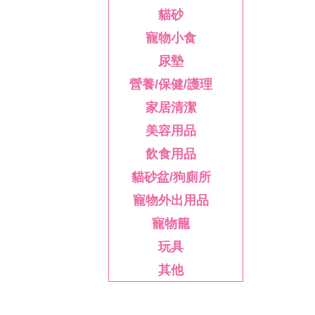
貓砂
寵物小食
尿墊
營養/保健/護理
家居清潔
美容用品
飲食用品
貓砂盆/狗廁所
寵物外出用品
寵物籠
玩具
其他