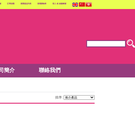
號
訂單狀態
喜愛產品列表
查看購物車
登入
或
創建帳號
司簡介
聯絡我們
排序: