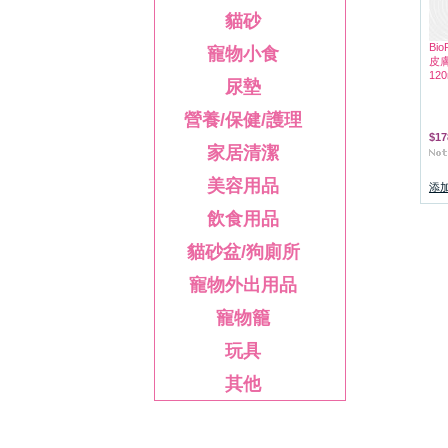
貓砂
Bi
寵物小食
皮膚
120
尿墊
營養/保健/護理
$17
家居清潔
美容用品
添
飲食用品
貓砂盆/狗廁所
寵物外出用品
寵物籠
玩具
其他