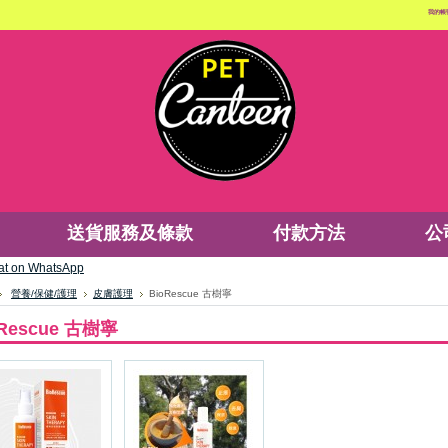
我的帳
送貨服務及條款
付款方法
公
營養/保健/護理
皮膚護理
BioRescue 古樹寧
oRescue 古樹寧