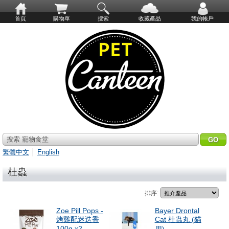
首頁
購物單
搜索
收藏產品
我的帳戶
搜索 寵物食堂
繁體中文
│
English
杜蟲
排序:
Zoe Pill Pops -
Bayer Drontal
烤雞配迷迭香
Cat 杜蟲丸 (貓
100g x2