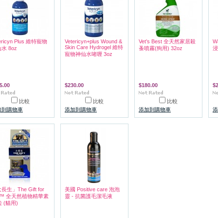
ericyn Plus 維特寵物
Vetericyn+plus Wound &
Vet’s Best 全天然家居殺
W
Skin Care Hydrogel 維特
水 8oz
蚤噴霧(狗用) 32oz
浸
寵物神仙水啫喱 3oz
5.00
$230.00
$180.00
$
比較
比較
比較
加到購物車
添加到購物車
添加到購物車
添
長生」The Gift for
美國 Positive care 泡泡
fe™ 全天然植物精華素
靈 - 抗菌護毛潔毛液
粒 (貓用)