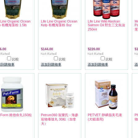
e Line Organic Ocean
Life Line Organic Ocean
Life Line Wild Alaskan
Me
lp 有機海藻粉 1.5lb
Kelp 有機海藻粉 8oz
Salmon Oil 野生三文魚油
P
250ml
業
6.00
$144.00
$220.00
$
比較
比較
比較
加到購物車
添加到購物車
添加到購物車
添
t-Form 維他命丸150粒
Petrum360 寵樂氏 - 海參
PETVET 卵磷脂美毛液
P
寵物養陰丸 30粒（加拿
(犬貓適用)
物
大）