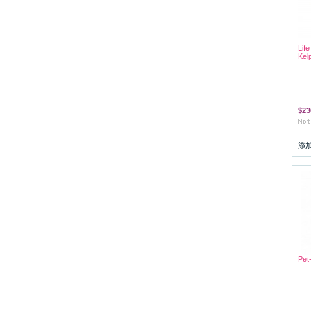
Lif
Ke
$23
添
Pe