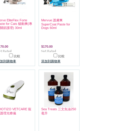
rve EliteFlex Forte
Mervue 護膚爽
aste for Cats 貓動爽(專
SuperCoat Paste for
關節護理) 30ml
Dogs 60ml
170.00
$170.00
比較
比較
加到購物車
添加到購物車
HOTIZO VETCARE 寵
Sea Treats 三文魚油250
護理光療儀
毫升