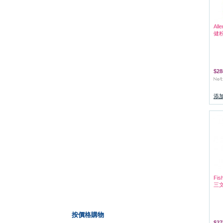
Al
健粉
$28
添
Fis
三文
按價格購物
$27