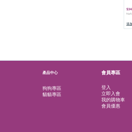
$34
添