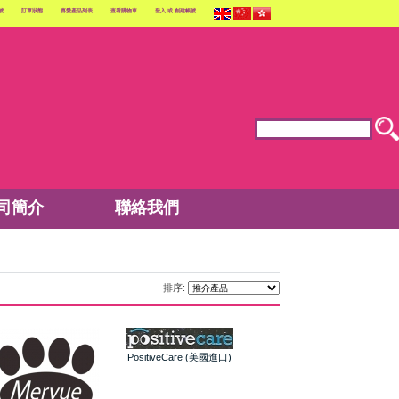
號
訂單狀態
喜愛產品列表
查看購物車
登入
或
創建帳號
司簡介
聯絡我們
排序:
PositiveCare (美國進口)