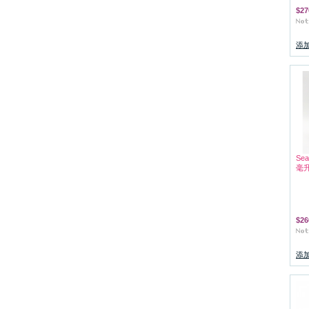
$27
添
Se
毫
$26
添