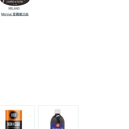
Mervue 愛爾蘭沃維