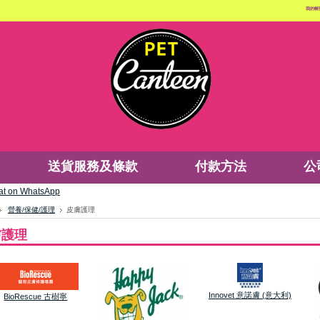
我的帳
送貨服務及條款
付款方法
公
營養/保健/護理
皮膚護理
膚護理
Innovet 意諾膚 (意大利)
BioRescue 古樹寧