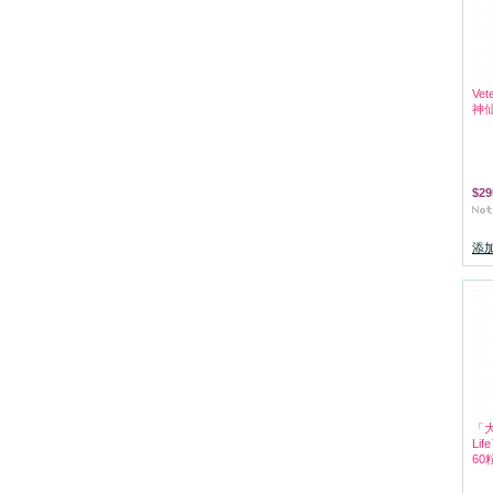
Vet
神仙
$29
添
「大
Li
60