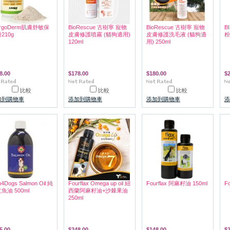
lergoDerm肌膚舒敏保
BioRescue 古樹寧 寵物
BioRescue 古樹寧 寵物
B
210g
皮膚修護噴霧 (貓狗適用)
皮膚修護洗毛液 (貓狗適
粉
120ml
用) 250ml
8.00
$178.00
$180.00
$
比較
比較
比較
加到購物車
添加到購物車
添加到購物車
添
h4Dogs Salmon Oil 純
Fourflax Omega up oil 紐
Fourflax 阿麻籽油 150ml
F
魚油 500ml
西蘭阿麻籽油+沙棘果油
250ml
5.00
$248.00
$148.00
$