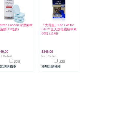
arren London 深層腳掌
「大長生」The Gift for
浴餅(12粒裝)
Life™ 全天然植物精華素
60粒 (犬用)
240.00
$348.00
比較
比較
加到購物車
添加到購物車