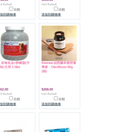
比較
比較
加到購物車
添加到購物車
N 深海魚油+卵磷脂(牛
Kiwivital 紐西蘭草療營養
味)犬用 3.5lbs
專家 - OliveBoost 80g
(細)
262.00
$268.00
比較
比較
加到購物車
添加到購物車