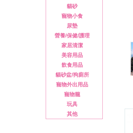
貓砂
寵物小食
尿墊
營養/保健/護理
家居清潔
美容用品
飲食用品
貓砂盆/狗廁所
寵物外出用品
寵物籠
玩具
其他