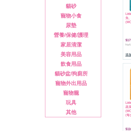
貓砂
Lit
寵物小食
魚
(M
尿墊
營養/保健/護理
$17
家居清潔
美容用品
添
飲食用品
貓砂盆/狗廁所
寵物外出用品
寵物籠
玩具
Lit
蔬
(MO
其他
(每
$11