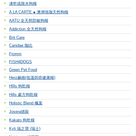
凍乾或脫水狗糧
A LA CARTE ● 澳洲珞珈天然狗糧
AATU 全天然防敏狗糧
Addiction 全天然狗糧
Brit Care
Canidae 咖比
Fromm
FISH4DOGS
Green Pet Food
Herz赫緻(低溫烘焙健康糧)
HIlls 狗亁糧
Hills 處方狗亁糧
Holistic Blend 楓葉
Josera德寵
Kakato 狗乾糧
Kyli 瑞之寶 (瑞士)