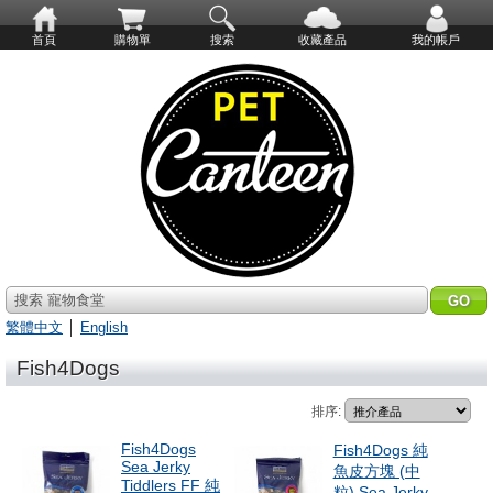
首頁
購物單
搜索
收藏產品
我的帳戶
搜索 寵物食堂
繁體中文
│
English
Fish4Dogs
排序:
Fish4Dogs
Fish4Dogs 純
Sea Jerky
魚皮方塊 (中
Tiddlers FF 純
粒) Sea Jerky